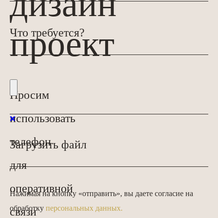
дизайн
проект
Просим
использовать
❌
телефон
для
оперативной
Нажимая на кнопку «отправить», вы даете согласие на
обработку
персональных данных.
связи