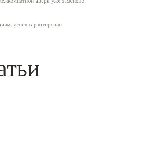
в межкомнатной двери уже заменено.
циям, успех гарантирован.
атьи