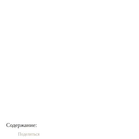
Содержание:
Поделиться