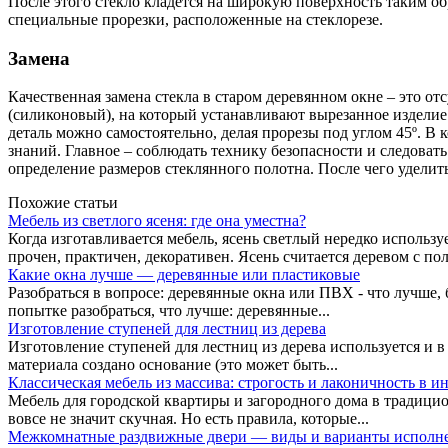
После этого стекло кладется на широкую поверхность таким о
специальные прорезки, расположенные на стеклорезе.
Замена
Качественная замена стекла в старом деревянном окне – это о
(силиконовый), на который устанавливают вырезанное изделие
деталь можно самостоятельно, делая прорезы под углом 45º. В 
знаний. Главное – соблюдать технику безопасности и следоват
определение размеров стеклянного полотна. После чего уделить
Похожие статьи
Мебель из светлого ясеня: где она уместна?
Когда изготавливается мебель, ясень светлый нередко использу
прочен, практичен, декоративен. Ясень считается деревом с по
Какие окна лучше — деревянные или пластиковые
Разобраться в вопросе: деревянные окна или ПВХ - что лучше,
попытке разобраться, что лучше: деревянные...
Изготовление ступеней для лестниц из дерева
Изготовление ступеней для лестниц из дерева используется и 
материала создано основание (это может быть...
Классическая мебель из массива: строгость и лаконичность в и
Мебель для городской квартиры и загородного дома в традици
вовсе не значит скучная. Но есть правила, которые...
Межкомнатные раздвижные двери — виды и варианты исполн