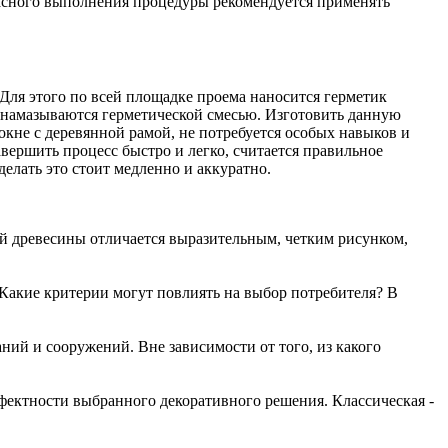
опасного выполнения процедуры рекомендуется применять
 Для этого по всей площадке проема наносится герметик
е намазываются герметической смесью. Изготовить данную
 окне с деревянной рамой, не потребуется особых навыков и
вершить процесс быстро и легко, считается правильное
делать это стоит медленно и аккуратно.
ной древесины отличается выразительным, четким рисунком,
 Какие критерии могут повлиять на выбор потребителя? В
ний и сооружений. Вне зависимости от того, из какого
фектности выбранного декоративного решения. Классическая -