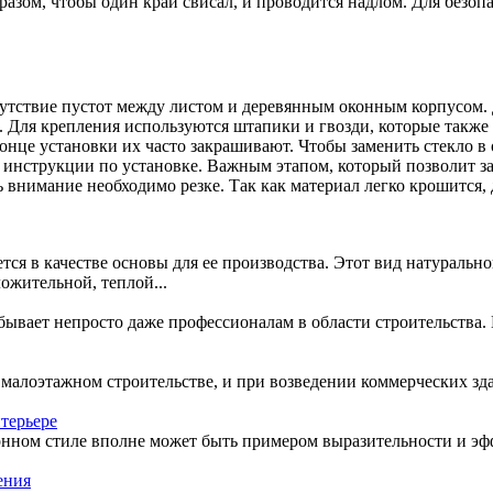
бразом, чтобы один край свисал, и проводится надлом. Для без
тсутствие пустот между листом и деревянным оконным корпусом.
. Для крепления используются штапики и гвозди, которые такж
конце установки их часто закрашивают. Чтобы заменить стекло в
ь инструкции по установке. Важным этапом, который позволит за
 внимание необходимо резке. Так как материал легко крошится, 
ется в качестве основы для ее производства. Этот вид натураль
ложительной, теплой...
 бывает непросто даже профессионалам в области строительства.
в малоэтажном строительстве, и при возведении коммерческих зда
нтерьере
онном стиле вполне может быть примером выразительности и эф
ения