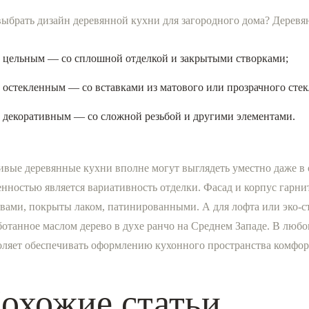
выбрать дизайн деревянной кухни для загородного дома? Деревя
цельным — со сплошной отделкой и закрытыми створками;
остекленным — со вставками из матового или прозрачного стек
декоративным — со сложной резьбой и другими элементами.
ивые деревянные кухни вполне могут выглядеть уместно даже в
енностью является вариативность отделки. Фасад и корпус гар
авами, покрыты лаком, патинированными. А для лофта или эко-с
ботанное маслом дерево в духе ранчо на Среднем Западе. В люб
оляет обеспечивать оформлению кухонного пространства комфорт
охожие статьи