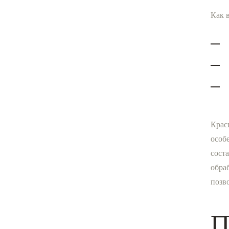
Как 
Крас
особ
сост
обра
позв
П