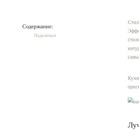
Стил
Содержание:
Эффе
Поделиться
стил
нату
самы
Кухо
ориг
Лу