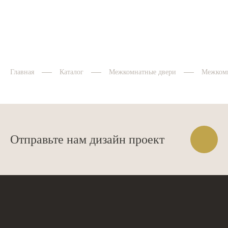
Главная
Каталог
Межкомнатные двери
Межкомн
Отправьте нам дизайн проект