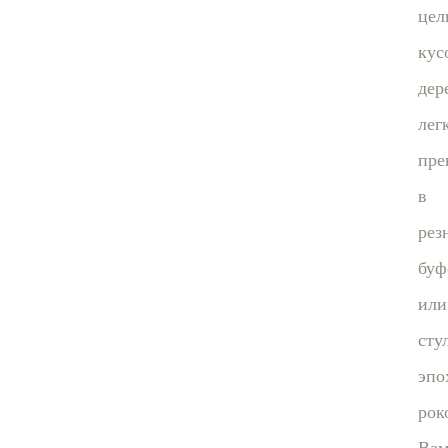
цел
кус
дер
лег
пре
в
рез
буф
или
сту
эпо
рок