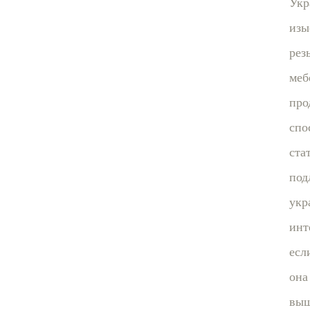
Укр
изы
рез
меб
про
спо
ста
под
укр
инт
есл
она
вы