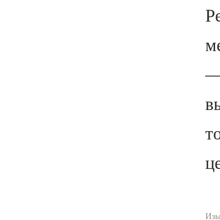
Р
м
в
т
ц
Изы