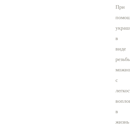
При
помо
украш
в
виде
резьб
можн
с
легко
вопло
в
жизнь