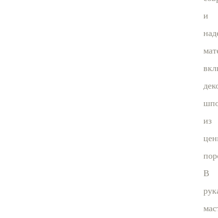
и
над
мат
вкл
дек
шп
из
цен
пор
В
рук
мас