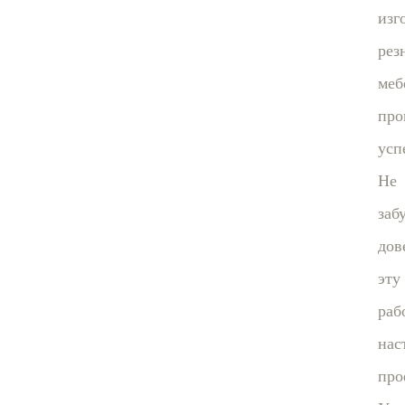
изг
рез
меб
про
усп
Не
заб
дов
эту
раб
нас
про