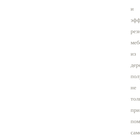
и
эфф
рез
меб
из
дер
пол
не
тол
при
по
сам