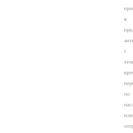
пре
в
пре
ант
с
теч
вре
пер
по
нас
или
отп