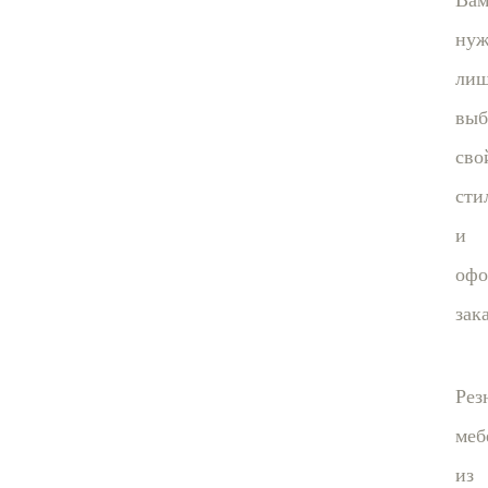
Ва
нуж
ли
выб
сво
сти
и
офо
зака
Рез
меб
из