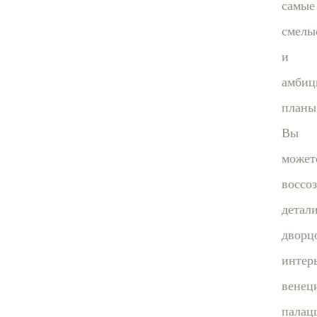
самые
смелы
и
амбиц
планы
Вы
может
воссоз
детал
дворц
интер
венец
палац