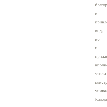
благо
и
привл
вид,
но
и
прида
вполн
утили
конст
уника
Каждо