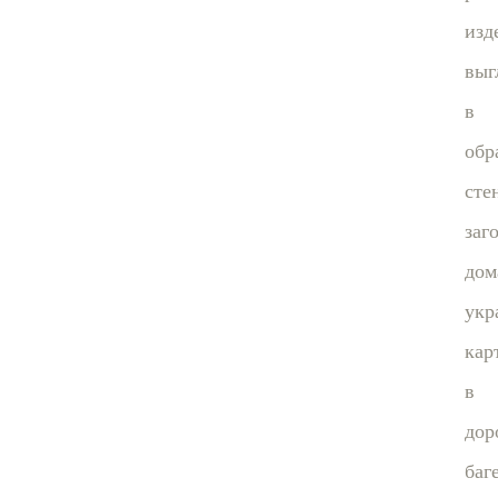
изд
выг
в
обр
сте
заг
дом
укр
кар
в
дор
баг