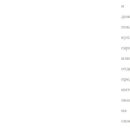
и
дож
пок
куп
гар
или
отд
пре
инт
ока
на
сво