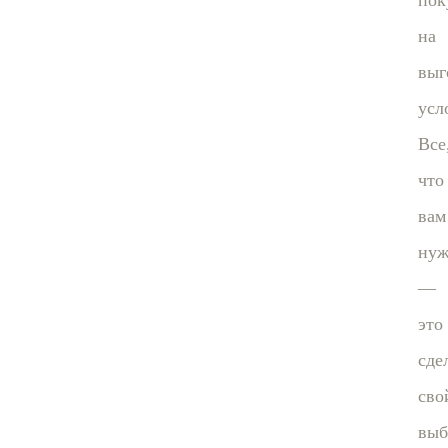
пок
на
выг
усл
Все
что
вам
нуж
—
это
сде
сво
выб