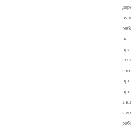
дер
руч
раб
на
про
сто
счи
при
при
зна
Сег
раб