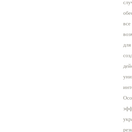
слу
обе
все
воз
для
соз
дей
уни
инт
Осо
эфф
укр
рез