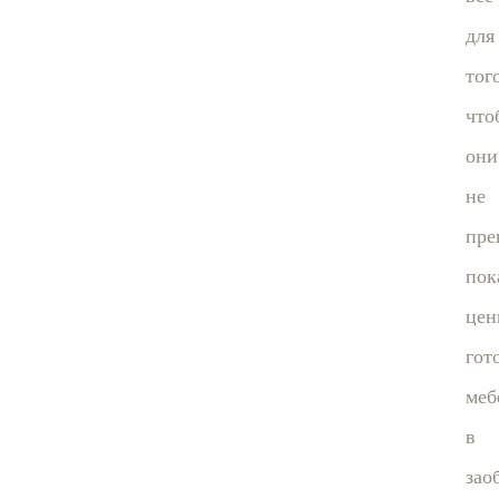
для
тог
что
они
не
пре
пок
цен
гот
меб
в
зао