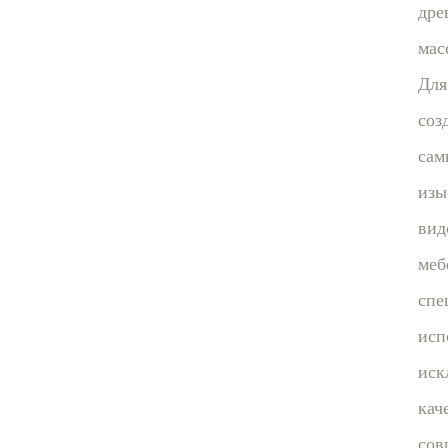
дре
мас
Для
соз
сам
изы
вид
меб
спе
исп
иск
кач
сов