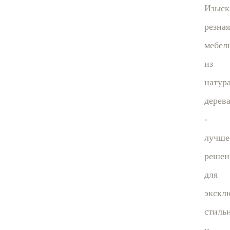
Изыск
резная
мебел
из
натур
дерев
-
лучше
решен
для
экскл
стиль