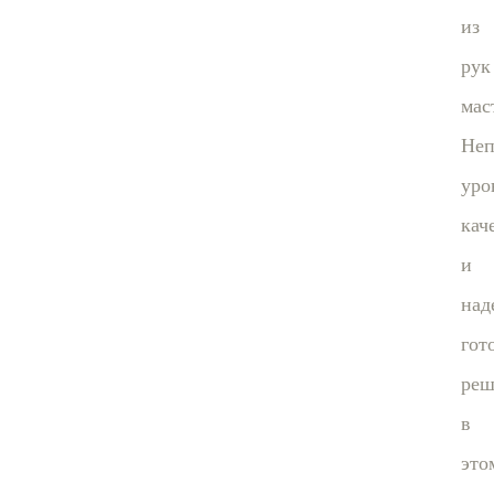
из
рук
мас
Неп
уро
кач
и
над
гот
реш
в
это