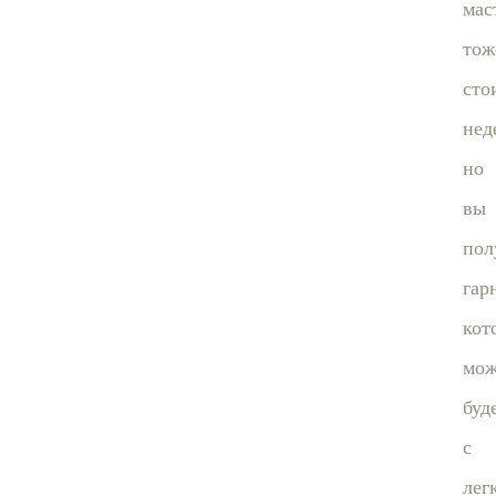
мас
тож
сто
нед
но
вы
пол
гар
кот
мо
буд
с
лег