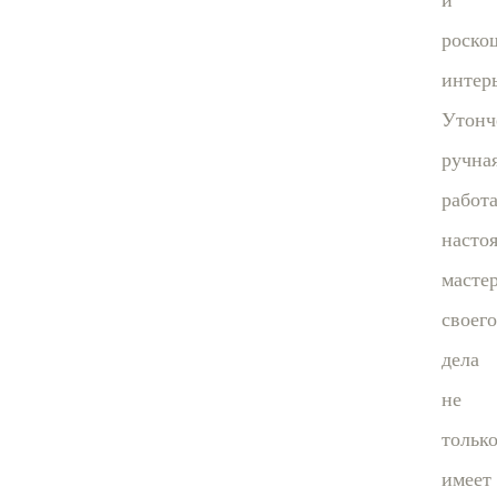
и
роско
интерь
Утонч
ручна
работ
насто
масте
своего
дела
не
тольк
имеет