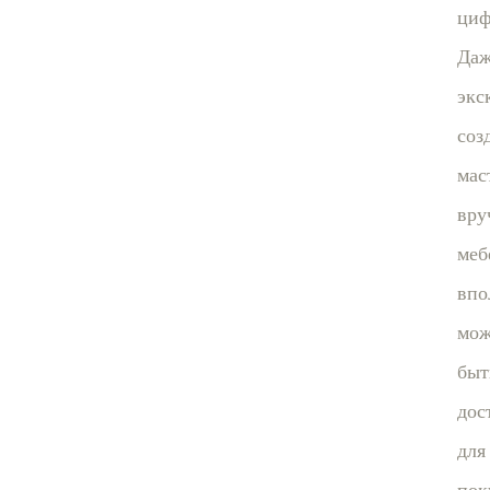
циф
Даж
экс
соз
мас
вру
меб
впо
мож
быт
дос
для