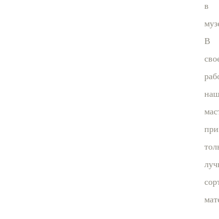
в
муз
В
сво
раб
на
мас
при
тол
луч
сор
мат