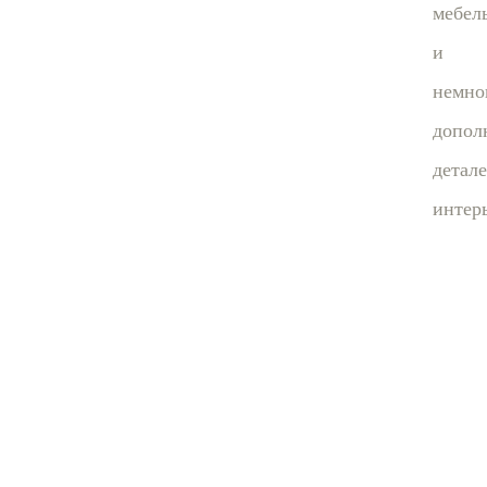
мебел
и
немно
допол
детал
интерь