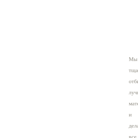
Мы
тща
отб
луч
мат
и
дел
все