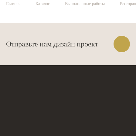
Главная
Каталог
Выполненные работы
Ресторан
Отправьте нам дизайн проект