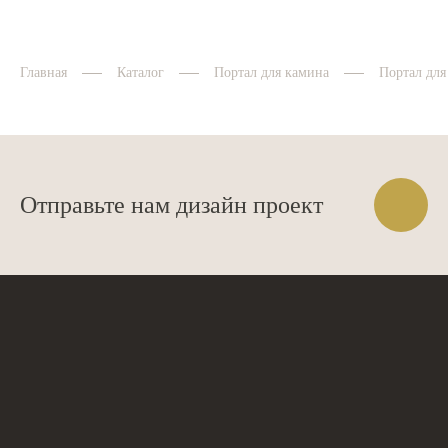
Главная
Каталог
Портал для камина
Портал для
Отправьте нам дизайн проект