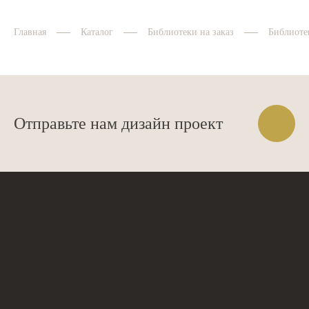
Главная
Каталог
Библиотеки на заказ
Библиоте
Отправьте нам дизайн проект