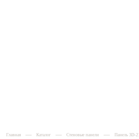
Панель 3D-01
Панел
Заказать
Заказать
Главная
Каталог
Стеновые панели
Панель 3D-2