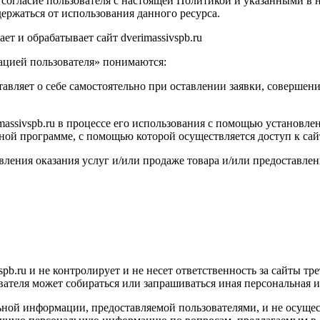
ое согласие пользователя с настоящей Политикой и указанными в
ержаться от использования данного ресурса.
т и обрабатывает сайт dverimassivspb.ru
ацией пользователя» понимаются:
тавляет о себе самостоятельно при оставлении заявки, совершен
massivspb.ru в процессе его использования с помощью установле
иной программе, с помощью которой осуществляется доступ к сай
твления оказания услуг и/или продаже товара и/или предоставлен
pb.ru и не контролирует и не несет ответственность за сайты тр
зователя может собираться или запрашиваться иная персональная
льной информации, предоставляемой пользователями, и не осущес