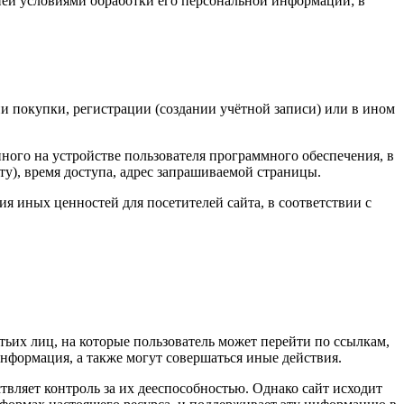
 ней условиями обработки его персональной информации; в
ии покупки, регистрации (создании учётной записи) или в ином
нного на устройстве пользователя программного обеспечения, в
ту), время доступа, адрес запрашиваемой страницы.
ия иных ценностей для посетителей сайта, в соответствии с
етьих лиц, на которые пользователь может перейти по ссылкам,
 информация, а также могут совершаться иные действия.
твляет контроль за их дееспособностью. Однако сайт исходит