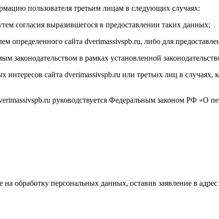
формацию пользователя третьим лицам в следующих случаях:
 путем согласия выразившегося в предоставлении таких данных;
лем определенного сайта dverimassivspb.ru, либо для предоставл
мым законодательством в рамках установленной законодательст
х интересов сайта dverimassivspb.ru или третьих лиц в случаях,
dverimassivspb.ru руководствуется Федеральным законом РФ «О п
сие на обработку персональных данных, оставив заявление в адр